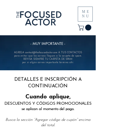
ME
NU
- MUY IMPORTANTE -
AGREGA
contact@thefocusedactor.com
A TUS CONTACTOS
para evitar que los correos lleguen a la carpeta de spam.
REVISA SIEMPRE TU CARPETA DE SPAM
por si algún correo importante termina ahí.
DETALLES E INSCRIPCIÓN A
CONTINUACIÓN
Cuando aplique,
DESCUENTOS Y CÓDIGOS PROMOCIONALES
se aplican al momento del pago.
Busca la sección “Agregar código de cupón” encima
del total.