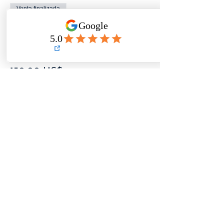
Venta finalizada
Tipo de entrada
Regular
Precio
150,00 US$
+3,75 US$ de comisión de servicio de
entradas
AVÍSAME
CUANDO
SE ABRAN LAS
INSCRIPCIONES