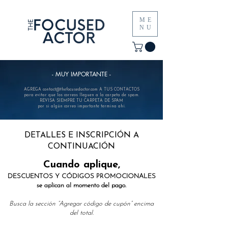
ME
NU
- MUY IMPORTANTE -
AGREGA
contact@thefocusedactor.com
A TUS CONTACTOS
para evitar que los correos lleguen a la carpeta de spam.
REVISA SIEMPRE TU CARPETA DE SPAM
por si algún correo importante termina ahí.
DETALLES E INSCRIPCIÓN A
CONTINUACIÓN
Cuando aplique,
DESCUENTOS Y CÓDIGOS PROMOCIONALES
se aplican al momento del pago.
Busca la sección “Agregar código de cupón” encima
del total.