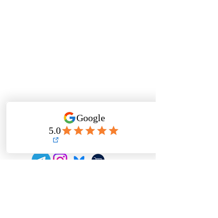
¿Necesitas contactar TFA?
✉️
Email
✉️
(preguntas detalladas + ayuda con