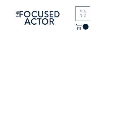
ME
NU