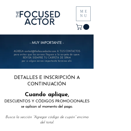
ME
NU
- MUY IMPORTANTE -
AGREGA
contact@thefocusedactor.com
A TUS CONTACTOS
para evitar que los correos lleguen a la carpeta de spam.
REVISA SIEMPRE TU CARPETA DE SPAM
por si algún correo importante termina ahí.
DETALLES E INSCRIPCIÓN A
CONTINUACIÓN
Cuando aplique,
DESCUENTOS Y CÓDIGOS PROMOCIONALES
se aplican al momento del pago.
Busca la sección “Agregar código de cupón” encima
del total.