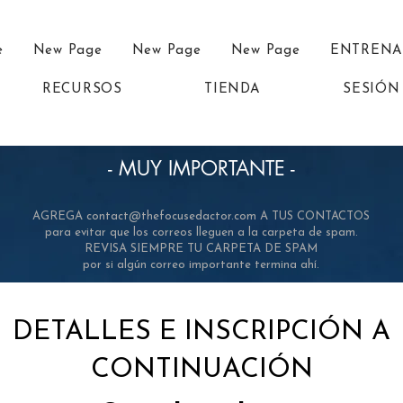
e
New Page
New Page
New Page
ENTREN
RECURSOS
TIENDA
SESIÓN
- MUY IMPORTANTE -
AGREGA
contact@thefocusedactor.com
A TUS CONTACTOS
para evitar que los correos lleguen a la carpeta de spam.
REVISA SIEMPRE TU CARPETA DE SPAM
por si algún correo importante termina ahí.
DETALLES E INSCRIPCIÓN A
CONTINUACIÓN