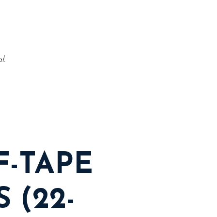
l.
F-TAPE
 (22-