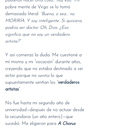
pudieras hacer otra cosa… haz eso.”
 Mi 
pobre mente de Virgo se lo tomó 
demasiado literal: 
“Bueno, o sea… no 
MORIRÍA. Y soy inteligente. Si quisiera, 
podría ser doctor. Oh, Dios. ¿Eso 
significa que no soy un verdadero 
artista?”
Y así comenzó la duda. Me cuestioné a 
mí mismo y mi “vocación” durante años, 
creyendo que no estaba destinado a ser 
actor porque no 
sentía
 lo que 
supuestamente sentían los “
verdaderos 
artistas
”.
No fue hasta mi segundo año de 
universidad—después de no actuar desde 
la secundaria (un año entero)—que 
sucedió. Me eligieron para 
A Chorus 