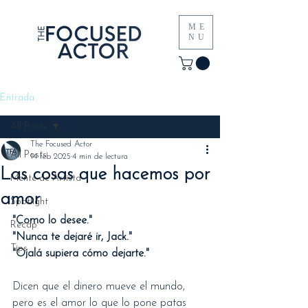
ME
NU
Entrada
All Posts
The Focused Actor
All Posts
14 feb 2025
4 min de lectura
Las cosas que hacemos por
Mente de Artista
amor
Spotlight
"Como lo desee."
Recap
"Nunca te dejaré ir, Jack."
Tips
"Ojalá supiera cómo dejarte."
Dicen que el dinero mueve el mundo, 
pero es el amor lo que lo pone patas 