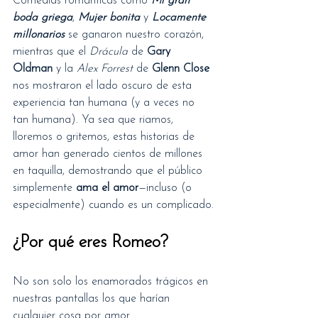
Comedias románticas como 
Mi gran 
boda griega
, 
Mujer bonita
 y 
Locamente 
millonarios
 se ganaron nuestro corazón, 
mientras que el 
Drácula
 de 
Gary 
Oldman
 y la 
Alex Forrest
 de 
Glenn Close
nos mostraron el lado oscuro de esta 
experiencia tan humana (y a veces no 
tan humana). Ya sea que riamos, 
lloremos o gritemos, estas historias de 
amor han generado cientos de millones 
en taquilla, demostrando que el público 
simplemente 
ama el amor
—incluso (o 
especialmente) cuando es un complicado.
¿Por qué eres Romeo?
No son solo los enamorados trágicos en 
nuestras pantallas los que harían 
cualquier cosa por amor.