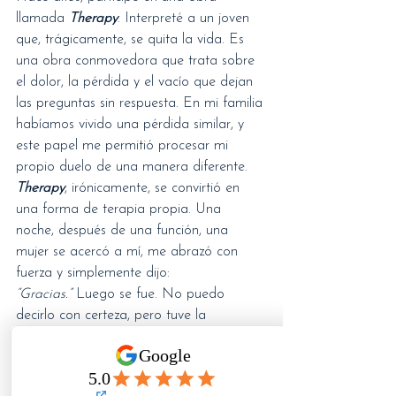
llamada 
Therapy
. Interpreté a un joven 
que, trágicamente, se quita la vida. Es 
una obra conmovedora que trata sobre 
el dolor, la pérdida y el vacío que dejan 
las preguntas sin respuesta. En mi familia 
habíamos vivido una pérdida similar, y 
este papel me permitió procesar mi 
propio duelo de una manera diferente. 
Therapy
, irónicamente, se convirtió en 
una forma de terapia propia. Una 
noche, después de una función, una 
mujer se acercó a mí, me abrazó con 
fuerza y simplemente dijo: 
“Gracias.”
 Luego se fue. No puedo 
decirlo con certeza, pero tuve la 
sensación de que, de alguna manera, 
nuestra pequeña obra… nuestra historia… 
logró conectar con la suya. Quizás, en 