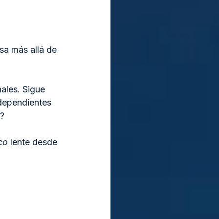
nsa más allá de 
ales. Sigue 
dependientes 
o?
co
 lente desde 