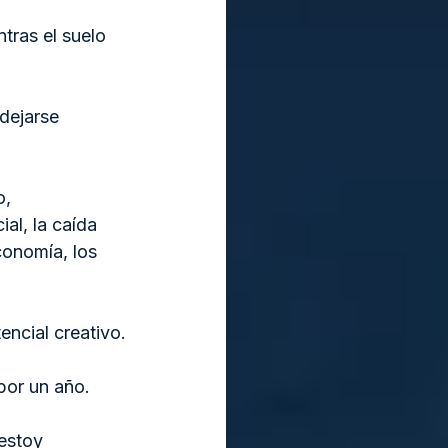
tras el suelo 
dejarse 
, 
al, la caída 
onomía, los 
ncial creativo.
por un año.
estoy 