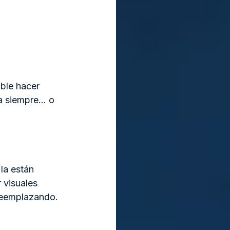
ible hacer 
ra siempre… o 
la están 
 visuales 
 reemplazando. 