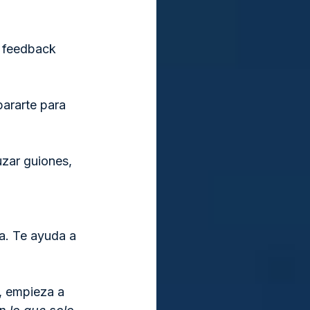
 feedback 
pararte para 
zar guiones, 
a. Te ayuda a 
, empieza a 