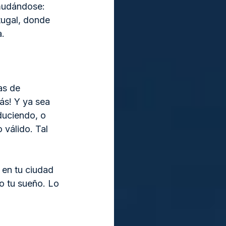
mudándose: 
tugal, donde 
a.
as de 
ás! Y ya sea 
duciendo, o 
 válido. Tal 
 en tu ciudad 
o tu sueño. Lo 