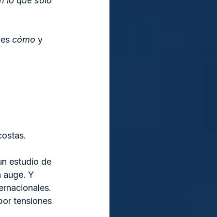
 lo que solo 
des 
cómo
 y 
costas.
un estudio de 
n auge. Y 
ernacionales. 
por tensiones 