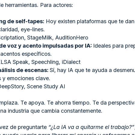
e herramientas. Para actores:
ng de self-tapes:
 Hoy existen plataformas que te dan
claridad, eye-lines.
criptation, StageMilk, AuditionHero
e voz y acento impulsadas por IA: 
Ideales para pre
acentos específicos.
ELSA Speak, Speechling, iDialect
álisis de escenas: 
Sí, hay IA que te ayuda a desmenu
ts y emociones clave.
DeepStory, Scene Study AI
mplaza. Te apoya. Te ahorra tiempo. Te da perspectiv
una industria que cambia constantemente.
vez de preguntarte 
“¿La IA va a quitarme el trabajo?”