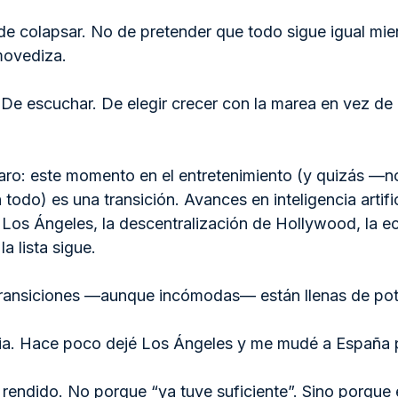
de colapsar. No de pretender que todo sigue igual mien
movediza.
 De escuchar. De elegir crecer con la marea en vez de 
 claro: este momento en el entretenimiento (y quizás —no
do) es una transición. Avances en inteligencia artifici
Los Ángeles, la descentralización de Hollywood, la ec
a lista sigue.
transiciones —aunque incómodas— están llenas de pote
cia. Hace poco dejé Los Ángeles y me mudé a España 
endido. No porque “ya tuve suficiente”. Sino porque 