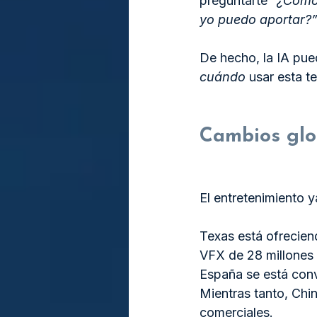
preguntarte 
“¿Cómo 
yo puedo aportar?
De hecho, la IA pued
cuándo
 usar esta t
Cambios glo
El entretenimiento y
Texas está ofrecien
VFX de 28 millones d
España se está conv
Mientras tanto, Chi
comerciales.