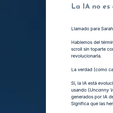
La IA no es e
Llamado para Sarah 
Hablemos del término
scroll sin toparte c
revolucionarla.
La verdad (como cas
Sí, la IA está evol
usando (
Uncanny V
generados por IA de
Significa que las h