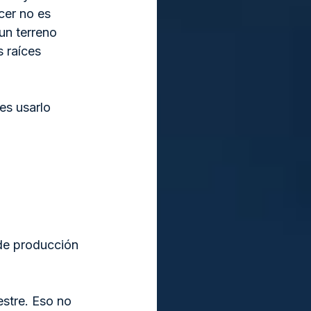
cer no es 
un terreno 
 raíces 
es usarlo 
de producción 
stre. Eso no 