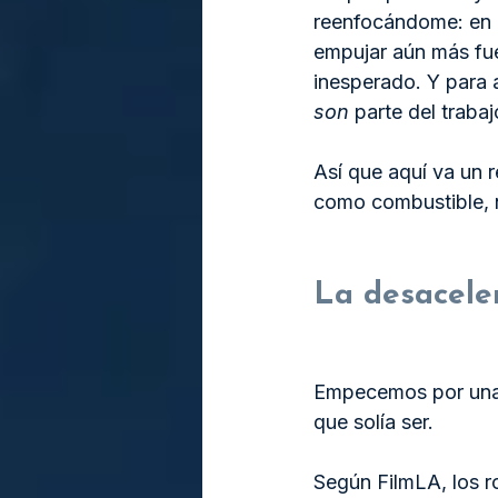
reenfocándome: en l
empujar aún más fuer
inesperado. Y para a
son
 parte del trabaj
Así que aquí va un 
como combustible, 
La desacele
Empecemos por una 
que solía ser.
Según FilmLA, los r