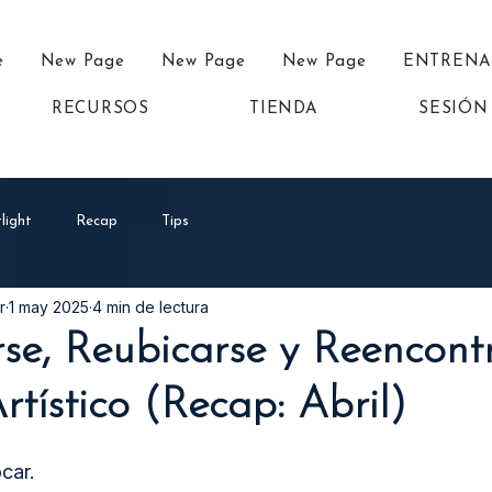
e
New Page
New Page
New Page
ENTREN
RECURSOS
TIENDA
SESIÓN
light
Recap
Tips
r
1 may 2025
4 min de lectura
se, Reubicarse y Reencontr
tístico (Recap: Abril)
car.