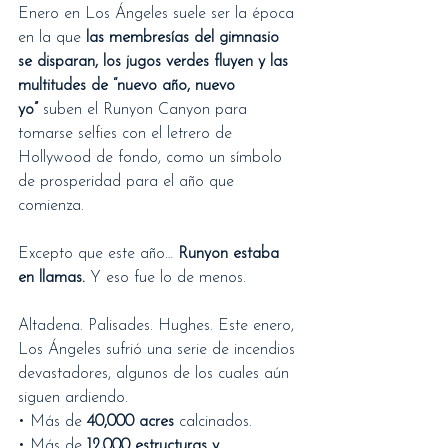
Enero en Los Ángeles suele ser la época 
en la que 
las membresías del gimnasio 
se disparan, los jugos verdes fluyen y las 
multitudes de “nuevo año, nuevo 
yo”
 suben el Runyon Canyon para 
tomarse selfies con el letrero de 
Hollywood de fondo, como un símbolo 
de prosperidad para el año que 
comienza.
Excepto que este año… 
Runyon estaba 
en llamas.
 Y eso fue lo de menos.
Altadena. Palisades. Hughes. Este enero, 
Los Ángeles sufrió una serie de incendios 
devastadores, algunos de los cuales aún 
siguen ardiendo.
• Más de 
40,000 acres
 calcinados.
• Más de 
12,000 estructuras y 