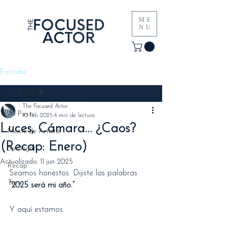
ME
NU
Entrada
All Posts
The Focused Actor
All Posts
10 feb 2025
4 min de lectura
Luces, Cámara… ¿Caos?
Mente de Artista
(Recap: Enero)
Spotlight
Actualizado:
11 jun 2025
Recap
Seamos honestos. Dijiste las palabras 
Tips
“2025 será mi año.”
Y aquí estamos.