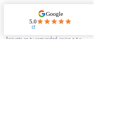
2. Mantente conectado
La industria es impredecible, pero tu red 
de apoyo 
no tiene por qué serlo
.
Apóyate en tu comunidad, revisa a tus 
amigos y colabora siempre que sea 
posible.
3. Cuida tu salud mental
Ya sea meditación, terapia o 
simplemente 
un día sin redes sociales
, 
cuidar tu bienestar mental 
es clave para 
seguir adelante.
4. Sigue mostrándote
Aunque sientas que 
todo está 