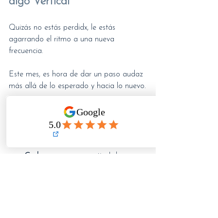
algo Vertical
Quizás no estás perdidx, le estás 
agarrando el ritmo a una nueva 
frecuencia.
Este mes, es hora de dar un paso audaz 
más allá de lo esperado y hacia lo nuevo.
Mira 
una serie vertical (ReelShort, 
DramaBox, etc.) y observa ritmo, 
elecciones interpretativas, puesta en 
escena.
Graba 
una escena vertical de 
60 segundos con tu teléfono—
¿expresión, ritmo, mirada? Dale con 
todo.
Aplica
 a al menos un casting para 
un drama vertical—aunque sea solo 