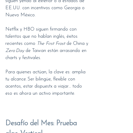
siguen yendo al exterior o a estados de 
EE.UU. con incentivos como Georgia o 
Nuevo México.
Netflix y HBO siguen firmando con 
talentos que no hablan inglés; éxitos 
recientes como 
The First Frost
 de China y 
Zero Day
 de Taiwan están arrasando en 
charts y festivales.
Para quienes actúan, la clave es: amplia 
tu alcance. Ser bilingüe, flexible con 
acentos, estar dispuestx a viajar… todo 
eso es ahora un activo importante.
Desafío del Mes: Prueba 