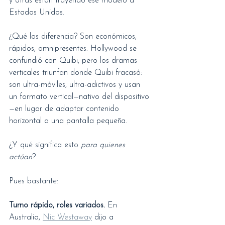
y otras están trayendo ese modelo a 
Estados Unidos.
¿Qué los diferencia? Son económicos, 
rápidos, omnipresentes. Hollywood se 
confundió con Quibi, pero los dramas 
verticales triunfan donde Quibi fracasó: 
son ultra-móviles, ultra-adictivos y usan 
un formato vertical—nativo del dispositivo
—en lugar de adaptar contenido 
horizontal a una pantalla pequeña.
¿Y qué significa esto 
para quienes 
actúan
?
Pues bastante:
Turno rápido, roles variados.
 En 
Australia, 
Nic Westaway
 dijo a 