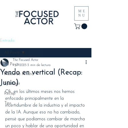
ME
NU
Entrada
All Posts
The Focused Actor
All Posts
1 jul 2025
3 min de lectura
Yendo en vertical (Recap:
Mente de Artista
Junio)
Spotlight
Ok, en los últimos meses nos hemos 
Recap
enfocado principalmente en la 
Tips
incertidumbre de la industria y el impacto 
de la IA. Aunque eso no ha cambiado, 
pensé que podíamos cambiar de marcha 
un poco y hablar de una oportunidad en 